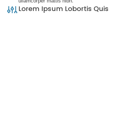
ullamcorper mattis nibh.
Lorem Ipsum Lobortis Quis
Ipsum amet – lorem ipsum dolor sit amet elit
magna, molestie iaculis adipiscing elit. Donec
non porttitor nunc.
Glavrida Lorem
Ipsum amet lorem ipsum dolor sit amet
adipiscing elit magna, molestie iaculis adipiscing
non porttitor nunc.